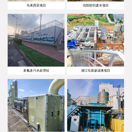
马来西亚项目
信阳纺织废水项目
多氟多污水处理站
浦江垃圾渗滤液项目