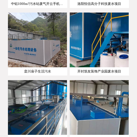
中铝1000m?污水站废气开云手机官方版在线入口-开云(中国)
洛阳恒信高分子科技废水项目
栾川庙子生活污水
开封筑友装饰产业园废水项目