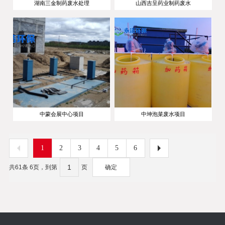
湖南三金制药废水处理
山西吉呈药业制药废水
中蒙会展中心项目
中坤泡菜废水项目
1
2
3
4
5
6
共61条 6页，到第
页
确定